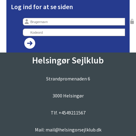
Log ind for at se siden
Helsingør Sejlklub
Strandpromenaden 6
3000 Helsingør
Tlf. +4549211567
Mail: mail@helsingorsejlklub.dk