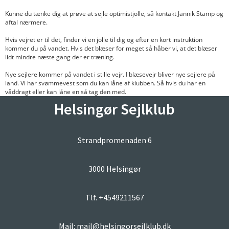
Kunne du tænke dig at prøve at sejle optimistjolle, så kontakt Jannik Stamp og
aftal nærmere.
Hvis vejret er til det, finder vi en jolle til dig og efter en kort instruktion
kommer du på vandet. Hvis det blæser for meget så håber vi, at det blæser
lidt mindre næste gang der er træning.
Nye sejlere kommer på vandet i stille vejr. I blæsevejr bliver nye sejlere på
land. Vi har svømmevest som du kan låne af klubben. Så hvis du har en
våddragt eller kan låne en så tag den med.
Helsingør Sejlklub
Strandpromenaden 6
3000 Helsingør
Tlf. +4549211567
Mail: mail@helsingorsejlklub.dk