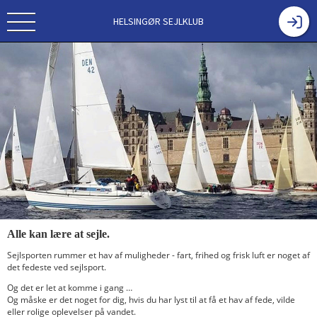
HELSINGØR SEJLKLUB
Alle kan lære at sejle.
Sejlsporten rummer et hav af muligheder - fart, frihed og frisk luft er noget af
det fedeste ved sejlsport.
Og det er let at komme i gang …
Og måske er det noget for dig, hvis du har lyst til at få et hav af fede, vilde
eller rolige oplevelser på vandet.